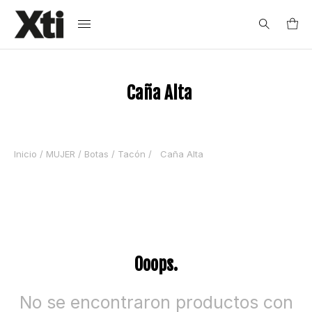
Search
Caña Alta
for:
Inicio
/
MUJER
/
Botas
/
Tacón
/ Caña Alta
Ooops.
No se encontraron productos con