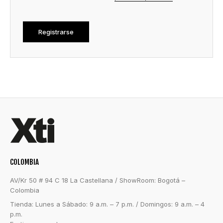
COLOMBIA
AV/Kr 50 # 94 C 18 La Castellana / ShowRoom: Bogotá –
Colombia
Tienda: Lunes a Sábado: 9 a.m. – 7 p.m. / Domingos: 9 a.m. – 4
p.m.