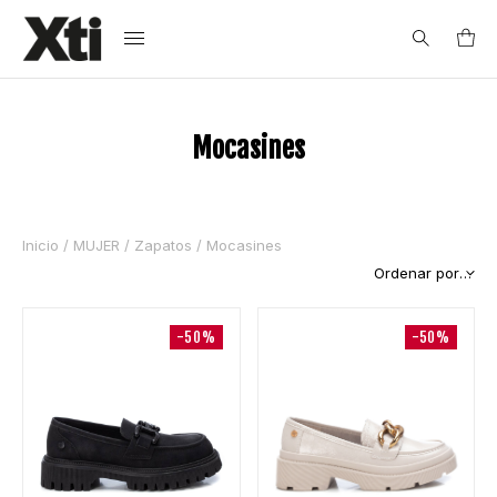
Search
Mocasines
for:
Inicio
/
MUJER
/
Zapatos
/ Mocasines
-50%
-50%