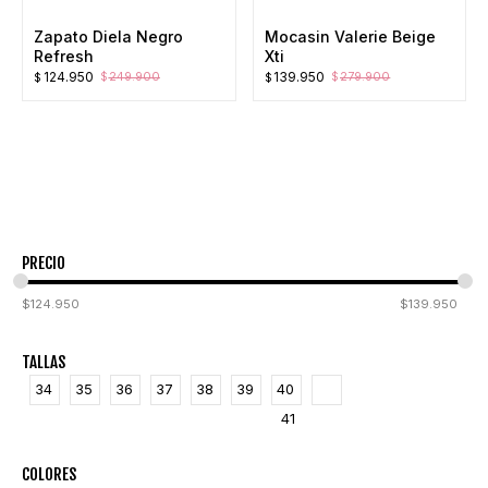
Zapato Diela Negro
Mocasin Valerie Beige
Refresh
Xti
El
El
El
El
124.950
139.950
249.900
279.900
$
$
$
$
precio
precio
precio
precio
original
actual
original
actual
era:
es:
era:
es:
$249.900.
$124.950.
$279.900.
$139.950.
PRECIO
$
124.950
$
139.950
TALLAS
34
35
36
37
38
39
40
41
COLORES