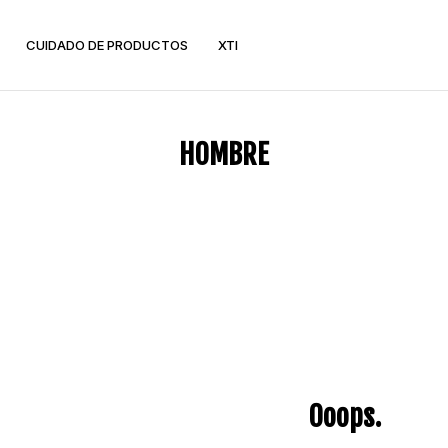
CUIDADO DE PRODUCTOS
XTI
TENIS
ZAPATOS
HOMBRE
Cuña
Mocasines
Moda
Tacón
Plataforma
SANDALIAS
Sneakers
Planas
Tenis Blancos
Plataforma
BALETAS
Ooops.