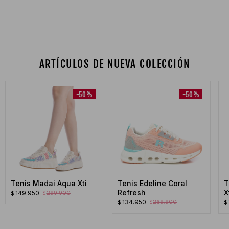
ARTÍCULOS DE NUEVA COLECCIÓN
-50%
-50%
Tenis Madai Aqua Xti
Tenis Edeline Coral
T
Refresh
X
149.950
299.900
$
$
134.950
269.900
$
$
$