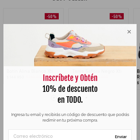
-50%
-50%
×
Botin Alina Blanco Xti
Tenis Sefora Negro Xti
B
Inscríbete y Obtén
R
144.950
169.950
289.900
339.900
$
$
$
$
$
10% de descuento
en TODO.
Ingresa tu email y recibirás un código de descuento que podrás
redimir en tu próxima compra.