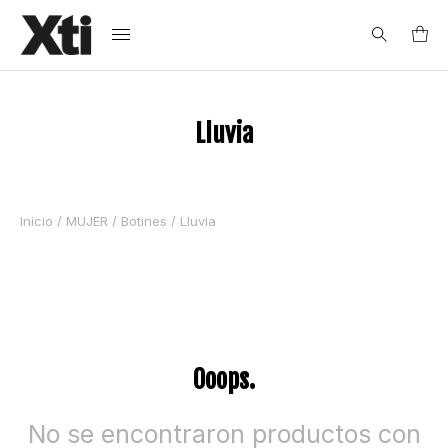
Search
Lluvia
for:
Inicio
/
MUJER
/
Botines
/ Lluvia
Ooops.
No se encontraron productos con