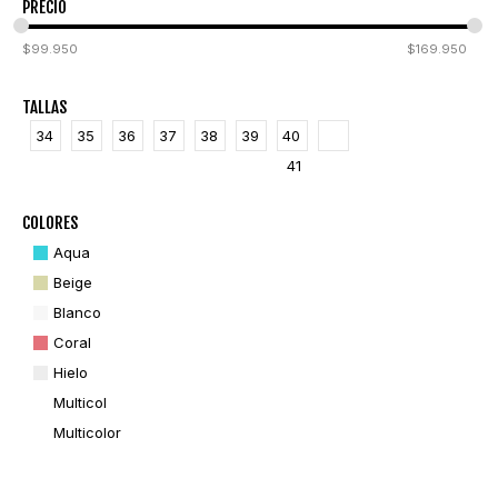
PRECIO
$
99.950
$
169.950
TALLAS
34
35
36
37
38
39
40
41
COLORES
Aqua
Beige
Blanco
Coral
Hielo
Multicol
Multicolor
Negro
Nude