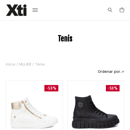
Search
Tenis
for:
Inicio
/
MUJER
/ Tenis
-50%
-50%