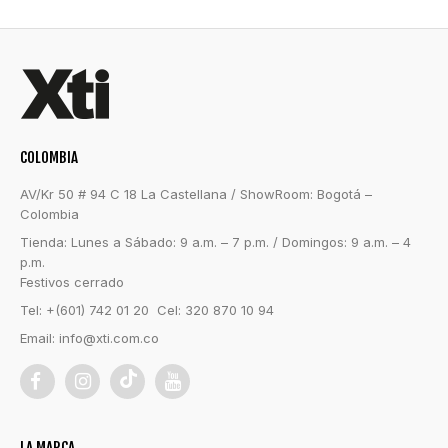
Oro
Plata
Viola
COLOMBIA
AV/Kr 50 # 94 C 18 La Castellana / ShowRoom: Bogotá –
Colombia
Tienda: Lunes a Sábado: 9 a.m. – 7 p.m. / Domingos: 9 a.m. – 4
p.m.
Festivos cerrado
Tel: +(601) 742 01 20 Cel: 320 870 10 94
Email:
info@xti.com.co
LA MARCA