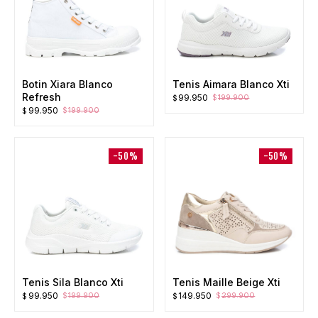
Botin Xiara Blanco
Tenis Aimara Blanco Xti
Refresh
El
El
99.950
199.900
$
$
El
El
99.950
199.900
precio
precio
$
$
precio
precio
original
actual
original
actual
era:
es:
era:
es:
$199.900.
$99.950.
-50%
-50%
$199.900.
$99.950.
Tenis Sila Blanco Xti
Tenis Maille Beige Xti
El
El
El
El
99.950
149.950
199.900
299.900
$
$
$
$
precio
precio
precio
precio