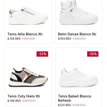
Tenis Ailla Blanco Xti
Botin Danae Blanco Xti
El
El
El
El
129.950
164.950
259.900
329.900
$
$
$
$
precio
precio
precio
precio
original
actual
original
actual
era:
es:
era:
es:
-50%
-50%
$259.900.
$129.950.
$329.900.
$164.950.
Tenis Coty Hielo Xti
Tenis Babeli Blanco
Refresh
El
El
149.950
299.900
$
$
El
El
124.950
precio
precio
249.900
$
$