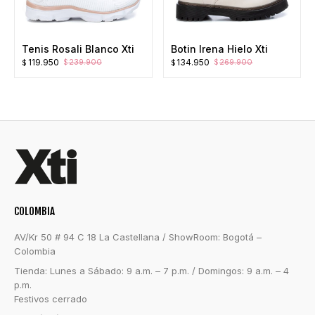
Tenis Rosali Blanco Xti
Botin Irena Hielo Xti
El
El
El
El
119.950
134.950
239.900
269.900
$
$
$
$
precio
precio
precio
precio
original
actual
original
actual
era:
es:
era:
es:
$239.900.
$119.950.
$269.900.
$134.950.
COLOMBIA
AV/Kr 50 # 94 C 18 La Castellana / ShowRoom: Bogotá –
Colombia
Tienda: Lunes a Sábado: 9 a.m. – 7 p.m. / Domingos: 9 a.m. – 4
p.m.
Festivos cerrado