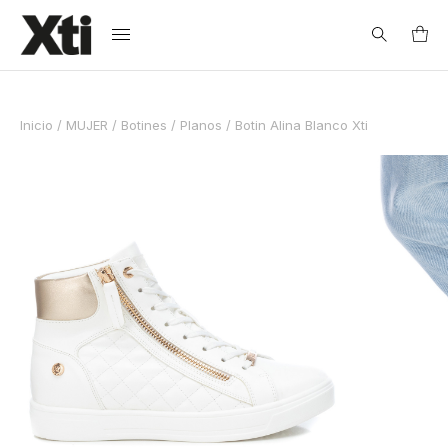
Search
Inicio
/
MUJER
/
Botines
/
Planos
/ Botin Alina Blanco Xti
for:
Guía de Tallas