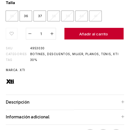
Talla
35
36
37
38
39
40
41
Añadido al carrito
Añadir al carrito
SKU
4953030
CATEGORIES
BOTINES
,
DESCUENTOS
,
MUJER
,
PLANOS
,
TENIS
,
XTI
TAG
30%
MARCA:
XTI
Descripción
Información adicional