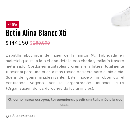
-50%
Botin Alina Blanco Xti
El
El
144.950
$
289.900
$
precio
precio
Zapatilla abotinada de mujer de la marca Xti. Fabricada en
original
actual
material que imita la piel con detalle acolchado y collarín trasero
era:
es:
metalizado. Cordones ajustables y cremallera lateral totalmente
$289.900.
$144.950.
funcional para una puesta más rápida perfecto para el día a día.
Suela de goma antideslizante. Este modelo ha obtenido el
certificado vegano por la organización mundial PETA
(Organización de los derechos de los animales).
Xti como marca europea, te recomienda pedir una talla más a la que
usas.
¿Cuál es mi talla?