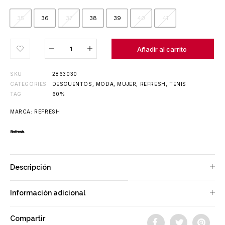
35
36
37
38
39
40
41
Añadido al carrito
Añadir al carrito
SKU
2863030
CATEGORIES
DESCUENTOS
,
MODA
,
MUJER
,
REFRESH
,
TENIS
TAG
60%
MARCA:
REFRESH
Descripción
Información adicional
Compartir