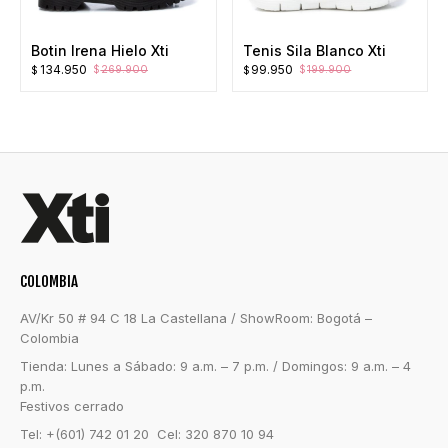
Botin Irena Hielo Xti
Tenis Sila Blanco Xti
El
El
El
El
134.950
99.950
269.900
199.900
$
$
$
$
precio
precio
precio
precio
original
actual
original
actual
era:
es:
era:
es:
$269.900.
$134.950.
$199.900.
$99.950.
COLOMBIA
AV/Kr 50 # 94 C 18 La Castellana / ShowRoom: Bogotá –
Colombia
Tienda: Lunes a Sábado: 9 a.m. – 7 p.m. / Domingos: 9 a.m. – 4
p.m.
Festivos cerrado
Tel: +(601) 742 01 20 Cel: 320 870 10 94