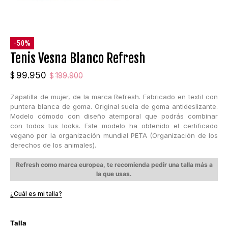
-50%
Tenis Vesna Blanco Refresh
El
El
99.950
$
199.900
$
precio
precio
Zapatilla de mujer, de la marca Refresh. Fabricado en textil con
original
actual
puntera blanca de goma. Original suela de goma antideslizante.
era:
es:
Modelo cómodo con diseño atemporal que podrás combinar
$199.900.
$99.950.
con todos tus looks. Este modelo ha obtenido el certificado
vegano por la organización mundial PETA (Organización de los
derechos de los animales).
Refresh como marca europea, te recomienda pedir una talla más a
la que usas.
¿Cuál es mi talla?
Talla