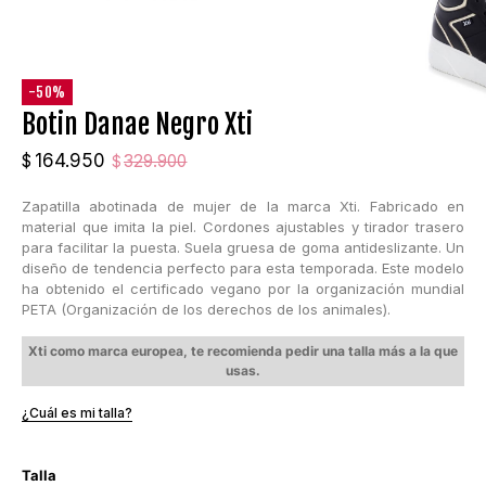
-50%
Botin Danae Negro Xti
El
El
164.950
$
329.900
$
precio
precio
Zapatilla abotinada de mujer de la marca Xti. Fabricado en
original
actual
material que imita la piel. Cordones ajustables y tirador trasero
era:
es:
para facilitar la puesta. Suela gruesa de goma antideslizante. Un
$329.900.
$164.950.
diseño de tendencia perfecto para esta temporada. Este modelo
ha obtenido el certificado vegano por la organización mundial
PETA (Organización de los derechos de los animales).
Xti como marca europea, te recomienda pedir una talla más a la que
usas.
¿Cuál es mi talla?
Talla