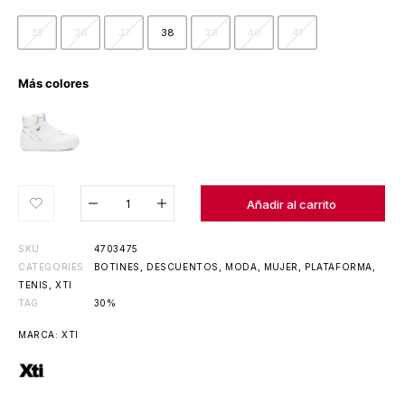
35
36
37
38
39
40
41
Más colores
Añadido al carrito
Añadir al carrito
SKU
4703475
CATEGORIES
BOTINES
,
DESCUENTOS
,
MODA
,
MUJER
,
PLATAFORMA
,
TENIS
,
XTI
TAG
30%
MARCA:
XTI