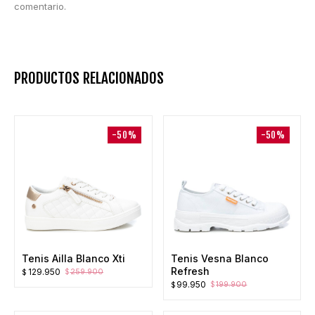
comentario.
PRODUCTOS RELACIONADOS
-50%
-50%
Tenis Ailla Blanco Xti
Tenis Vesna Blanco
Refresh
El
El
129.950
259.900
$
$
El
El
99.950
precio
precio
199.900
$
$
precio
precio
original
actual
original
actual
era:
es: