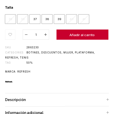
Talla
35
36
37
38
39
40
41
Añadido al carrito
Añadir al carrito
SKU
2863230
CATEGORIES
BOTINES
,
DESCUENTOS
,
MUJER
,
PLATAFORMA
,
REFRESH
,
TENIS
TAG
50%
MARCA:
REFRESH
Descripción
Información adicional