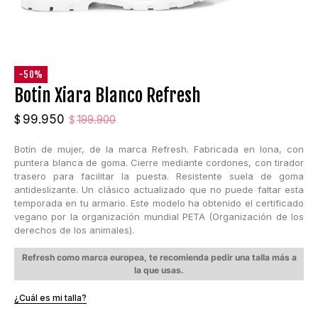
-50%
Botin Xiara Blanco Refresh
El
El
99.950
$
199.900
$
precio
precio
Botín de mujer, de la marca Refresh. Fabricada en lona, con
original
actual
puntera blanca de goma. Cierre mediante cordones, con tirador
era:
es:
trasero para facilitar la puesta. Resistente suela de goma
$199.900.
$99.950.
antideslizante. Un clásico actualizado que no puede faltar esta
temporada en tu armario. Este modelo ha obtenido el certificado
vegano por la organización mundial PETA (Organización de los
derechos de los animales).
Refresh como marca europea, te recomienda pedir una talla más a
la que usas.
¿Cuál es mi talla?