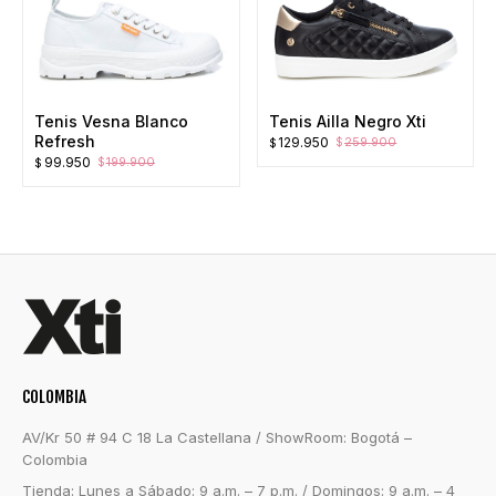
Tenis Vesna Blanco
Tenis Ailla Negro Xti
Refresh
El
El
129.950
259.900
$
$
El
El
99.950
199.900
precio
precio
$
$
precio
precio
original
actual
original
actual
era:
es:
era:
es:
$259.900.
$129.950.
$199.900.
$99.950.
COLOMBIA
AV/Kr 50 # 94 C 18 La Castellana / ShowRoom: Bogotá –
Colombia
Tienda: Lunes a Sábado: 9 a.m. – 7 p.m. / Domingos: 9 a.m. – 4