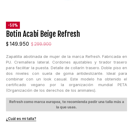
-50%
Botin Acabi Beige Refresh
El
El
149.950
$
299.900
$
precio
precio
Zapatilla abotinada de mujer de la marca Refresh. Fabricada en
original
actual
PU. Cremallera lateral. Cordones ajustables y tirador trasero
era:
es:
para facilitar la puesta. Detalle de collarín trasero. Doble piso en
$299.900.
$149.950.
dos niveles con suela de goma antideslizante. Ideal para
combinar con un look casual. Este modelo ha obtenido el
certificado vegano por la organización mundial PETA
(Organización de los derechos de los animales).
Refresh como marca europea, te recomienda pedir una talla más a
la que usas.
¿Cuál es mi talla?