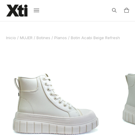
Search
Inicio
/
MUJER
/
Botines
/
Planos
/ Botin Acabi Beige Refresh
for:
Guía de Tallas