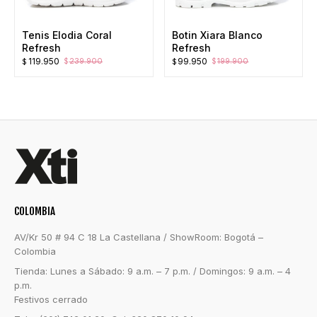
Tenis Elodia Coral
Botin Xiara Blanco
Refresh
Refresh
El
El
El
El
119.950
99.950
239.900
199.900
$
$
$
$
precio
precio
precio
precio
original
actual
original
actual
era:
es:
era:
es:
$239.900.
$119.950.
$199.900.
$99.950.
COLOMBIA
AV/Kr 50 # 94 C 18 La Castellana / ShowRoom: Bogotá –
Colombia
Tienda: Lunes a Sábado: 9 a.m. – 7 p.m. / Domingos: 9 a.m. – 4
p.m.
Festivos cerrado