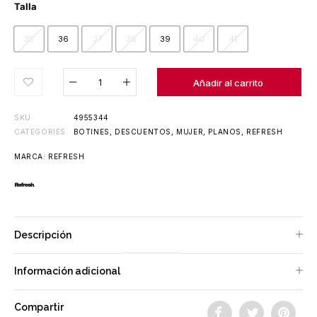
Talla
35
36
37
38
39
40
41
Añadido al carrito
Añadir al carrito
SKU
4955344
CATEGORIES
BOTINES
,
DESCUENTOS
,
MUJER
,
PLANOS
,
REFRESH
MARCA:
REFRESH
Descripción
Información adicional
Compartir