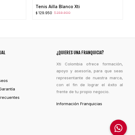
Tenis Ailla Blanco Xti
El
El
129.950
259.900
$
$
precio
precio
original
actual
era:
es:
$259.900.
$129.950.
UAL
¿QUIERES UNA FRANQUICIA?
Xti Colombia ofrece formación,
apoyo y asesoría, para que seas
representante de nuestra marca,
seos
con el fin de lograr el éxito al
Garantía
frente de tu propio negocio.
Frecuentes
Información Franquicias