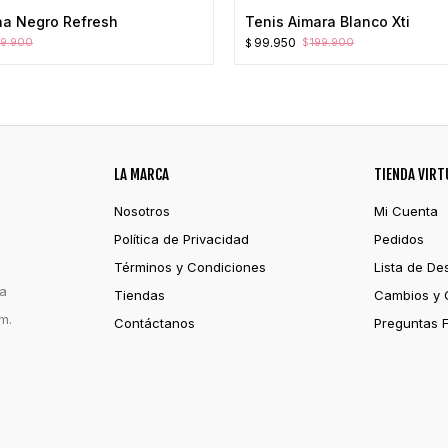
na Negro Refresh
Tenis Aimara Blanco Xti
El
El
99.950
99.900
199.900
$
$
precio
precio
original
actual
era:
es:
$199.900.
$99.950.
LA MARCA
TIENDA VIRT
Nosotros
Mi Cuenta
Política de Privacidad
Pedidos
Términos y Condiciones
Lista de De
ia
Tiendas
Cambios y 
m.
Contáctanos
Preguntas 