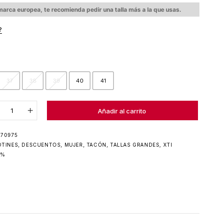
arca europea, te recomienda pedir una talla más a la que usas.
?
37
38
39
40
41
Añadido al carrito
Añadir al carrito
970975
OTINES
,
DESCUENTOS
,
MUJER
,
TACÓN
,
TALLAS GRANDES
,
XTI
0%