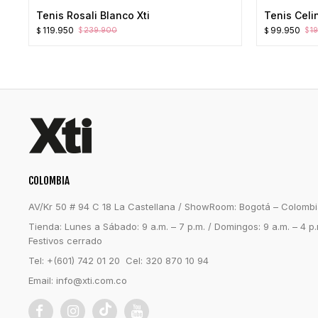
Tenis Rosali Blanco Xti
Tenis Celi
El
El
El
El
119.950
99.950
239.900
1
$
$
$
$
precio
precio
precio
precio
original
actual
original
actual
era:
es:
era:
es:
$239.900.
$119.950.
$199.900.
$99.950.
COLOMBIA
AV/Kr 50 # 94 C 18 La Castellana / ShowRoom: Bogotá – Colomb
Tienda: Lunes a Sábado: 9 a.m. – 7 p.m. / Domingos: 9 a.m. – 4 p.
Festivos cerrado
Tel: +(601) 742 01 20 Cel: 320 870 10 94
Email:
info@xti.com.co