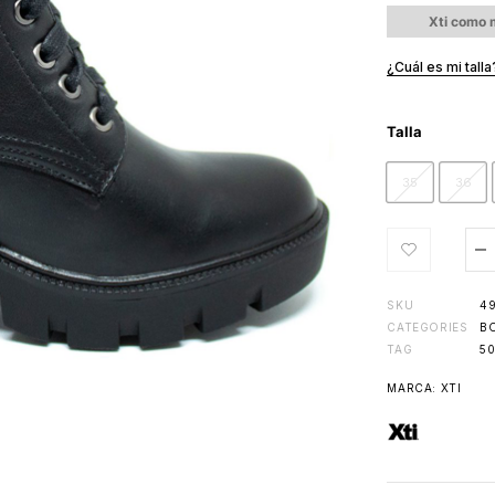
Xti como m
¿Cuál es mi talla
Talla
35
36
SKU
4
CATEGORIES
B
TAG
5
MARCA:
XTI