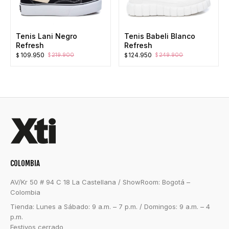
Tenis Lani Negro
Tenis Babeli Blanco
Refresh
Refresh
El
El
El
El
109.950
124.950
219.900
249.900
$
$
$
$
precio
precio
precio
precio
original
actual
original
actual
era:
es:
era:
es:
$219.900.
$109.950.
$249.900.
$124.950.
COLOMBIA
AV/Kr 50 # 94 C 18 La Castellana / ShowRoom: Bogotá –
Colombia
Tienda: Lunes a Sábado: 9 a.m. – 7 p.m. / Domingos: 9 a.m. – 4
p.m.
Festivos cerrado