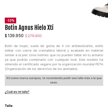
-50%
Botin Agnus Hielo Xti
El
El
139.950
$
279.900
$
precio
precio
Botin de mujer, suela de goma de 4 cm antideslizante, estilo
original
actual
militar con cierre de cremallera lateral y acabado en material
era:
es:
similar a la piel. Unos botines que no pueden faltar en tu armario
$279.900.
$139.950.
ya que podrás combinarlo con cualquier look. Este modelo ha
obtenido el certificado vegano por la organización mundial PETA
(Organización de los derechos de los animales).
Xti como marca europea, te recomienda pedir una talla más a la que
usas.
¿Cuál es mi talla?
Talla