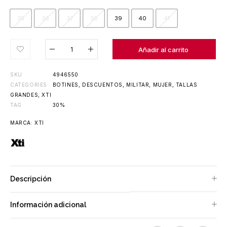
35
36
37
38
39
40
41
Añadido al carrito
Añadir al carrito
SKU
4946550
CATEGORIES
BOTINES
,
DESCUENTOS
,
MILITAR
,
MUJER
,
TALLAS
GRANDES
,
XTI
TAG
30%
MARCA:
XTI
Descripción
Información adicional