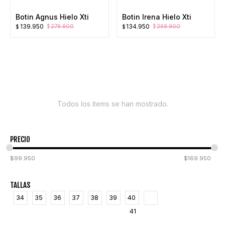
Botin Agnus Hielo Xti
Botin Irena Hielo Xti
El
El
El
El
139.950
134.950
279.900
269.900
$
$
$
$
precio
precio
precio
precio
original
actual
original
actual
era:
es:
era:
es:
$279.900.
$139.950.
$269.900.
$134.950.
Todos los items se han mostrado.
PRECIO
$
99.950
$
169.950
TALLAS
34
35
36
37
38
39
40
41