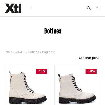
Search
Botines
for:
Inicio
/
MUJER
/
Botines
/ Página 2
-50%
-50%