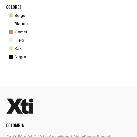
COLORES
Beige
Blanco
Camel
Hielo
Kaki
Negro
COLOMBIA
AV/Kr 50 # 94 C 18 La Castellana / ShowRoom: Bogotá –