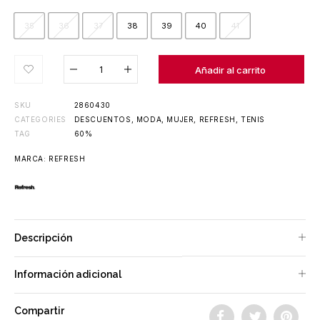
35
36
37
38
39
40
41
Añadido al carrito
Añadir al carrito
SKU
2860430
CATEGORIES
DESCUENTOS
,
MODA
,
MUJER
,
REFRESH
,
TENIS
TAG
60%
MARCA:
REFRESH
Descripción
Información adicional
Compartir