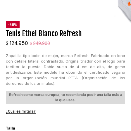
-50%
Tenis Ethel Blanco Refresh
El
El
124.950
$
249.900
$
precio
precio
Zapatilla tipo botín de mujer, marca Refresh. Fabricado en lona
original
actual
con detalle lateral contrastado. Original tirador con el logo para
era:
es:
facilitar la puesta. Doble suela de 4 cm de alto, de goma
$249.900.
$124.950.
antideslizante. Este modelo ha obtenido el certificado vegano
por la organización mundial PETA (Organización de los
derechos de los animales).
Refresh como marca europea, te recomienda pedir una talla más a
la que usas.
¿Cuál es mi talla?
Talla