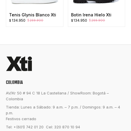
Tenis Glynis Blanco Xti
Botin Irena Hielo Xti
El
El
El
El
134.950
134.950
269.900
269.900
$
$
$
$
precio
precio
precio
precio
original
actual
original
actual
era:
es:
era:
es:
$269.900.
$134.950.
$269.900.
$134.950.
COLOMBIA
AV/Kr 50 # 94 C 18 La Castellana / ShowRoom: Bogotá –
Colombia
Tienda: Lunes a Sábado: 9 a.m. – 7 p.m. / Domingos: 9 a.m. – 4
p.m.
Festivos cerrado
Tel: +(601) 742 01 20 Cel: 320 870 10 94