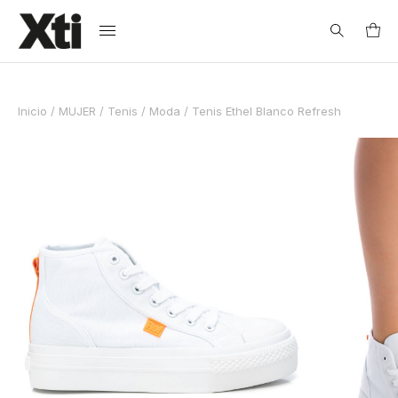
Search
Inicio
/
MUJER
/
Tenis
/
Moda
/ Tenis Ethel Blanco Refresh
for:
Guía de Tallas