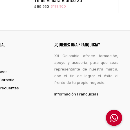
Tenis Aimara Blanco Xti
El
El
99.950
199.900
$
$
precio
precio
original
actual
era:
es:
$199.900.
$99.950.
UAL
¿QUIERES UNA FRANQUICIA?
Xti Colombia ofrece formación,
apoyo y asesoría, para que seas
representante de nuestra marca,
seos
con el fin de lograr el éxito al
Garantía
frente de tu propio negocio.
Frecuentes
Información Franquicias