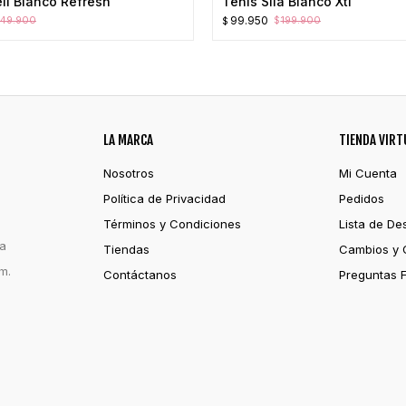
li Blanco Refresh
Tenis Sila Blanco Xti
El
El
99.950
49.900
199.900
$
$
precio
precio
original
actual
era:
es:
$199.900.
$99.950.
LA MARCA
TIENDA VIRT
Nosotros
Mi Cuenta
Política de Privacidad
Pedidos
Términos y Condiciones
Lista de De
ia
Tiendas
Cambios y 
m.
Contáctanos
Preguntas 