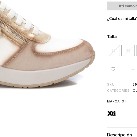
Xti como m
¿Cuál es mi talla
Talla
35
36
SKU
21
CATEGORIES
C
MARCA:
XTI
Descripción