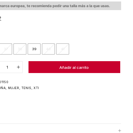
arca europea, te recomienda pedir una talla más a la que usas.
?
37
38
39
40
41
Añadido al carrito
Añadir al carrito
01150
UÑA
,
MUJER
,
TENIS
,
XTI