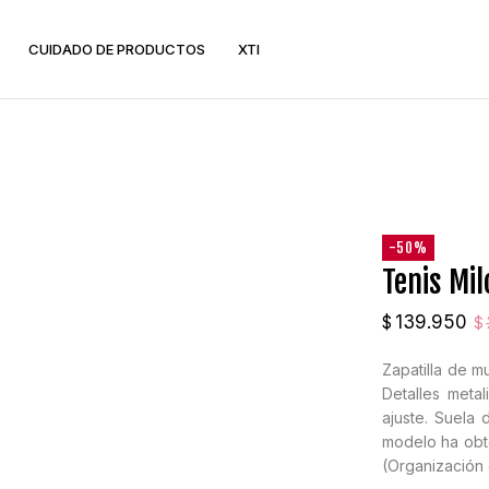
CUIDADO DE PRODUCTOS
XTI
TENIS
ZAPATOS
Cuña
Mocasines
Moda
Tacón
Plataforma
SANDALIAS
-50%
Sneakers
Tenis Mil
Planas
Tenis Blancos
Plataforma
El
El
139.950
$
$
precio
precio
BALETAS
original
actual
Zapatilla de mu
Detalles meta
era:
es:
ajuste. Suela 
$279.900.
$139.950.
modelo ha obte
Guía de Tallas
(Organización 